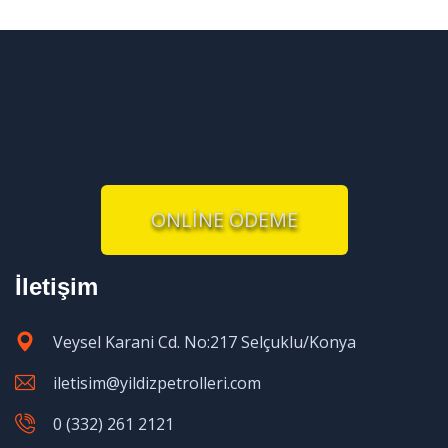
ONLİNE ÖDEME
İletişim
Veysel Karani Cd. No:217 Selçuklu/Konya
iletisim@yildizpetrolleri.com
0 (332) 261 2121